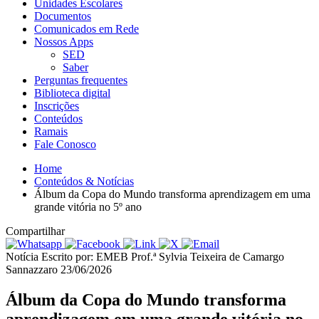
Unidades Escolares
Documentos
Comunicados em Rede
Nossos Apps
SED
Saber
Perguntas frequentes
Biblioteca digital
Inscrições
Conteúdos
Ramais
Fale Conosco
Home
Conteúdos & Notícias
Álbum da Copa do Mundo transforma aprendizagem em uma
grande vitória no 5º ano
Compartilhar
Notícia
Escrito por: EMEB Prof.ª Sylvia Teixeira de Camargo
Sannazzaro
23/06/2026
Álbum da Copa do Mundo transforma
aprendizagem em uma grande vitória no